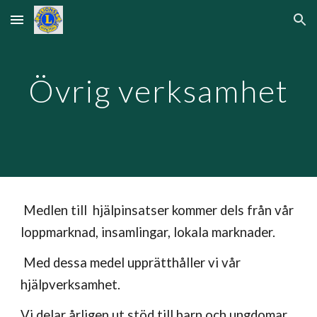
Skip to main content
Skip to navigation
Övrig verksamhet
Medlen till hjälpinsatser kommer dels från vår
loppmarknad,
insamlingar, lokala marknader.
Med dessa medel upprätthåller vi vår
hjälpverksamhet.
Vi delar årligen ut stöd till barn och ungdomar