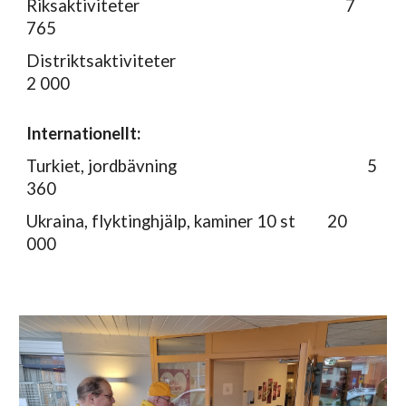
Riksaktiviteter
7
765
Distriktsaktivitete
r
2 0
0
0
Internationellt:
Turkiet
, jordbävning
5
36
0
U
kraina, flyktinghjälp, kaminer 10 st
20
000