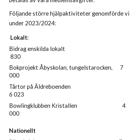
betalas av våra medlemsavgifter.
Följande större hjälpaktiviteter genomförde vi
under 2023/2024:
Lokalt:
Bidrag enskilda lokalt
830
Bokprojekt Åbyskolan, tungelstarocken, 7
000
Tårtor på Äldreboenden
6 0
23
Bowlingklubben Kristallen 4
000
Nationellt